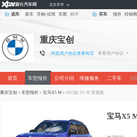
北京车市
选车
新车
导购
•
试驾
车图
SUV
买车
报价
经销
重庆宝创
>
同意用户协议查看电话
查看用户协议
首页
车型报价
公司介绍
维修服务
二手车
店
重庆宝创
>
车型报价
>
宝马X5 M
>
2023款 X5 M 雷霆版
宝马X5 M