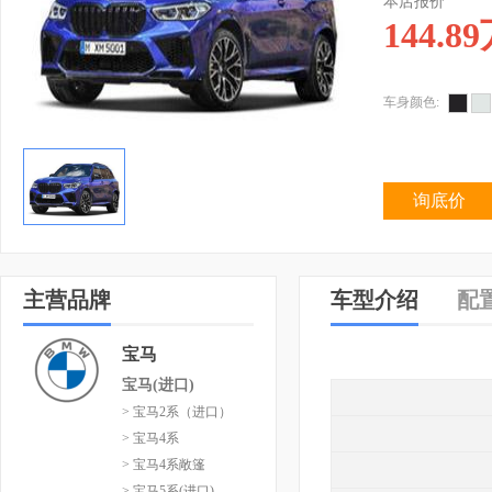
本店报价
144.89
车身颜色:
询底价
主营品牌
车型介绍
配
宝马
宝马(进口)
> 宝马2系（进口）
> 宝马4系
> 宝马4系敞篷
> 宝马5系(进口)