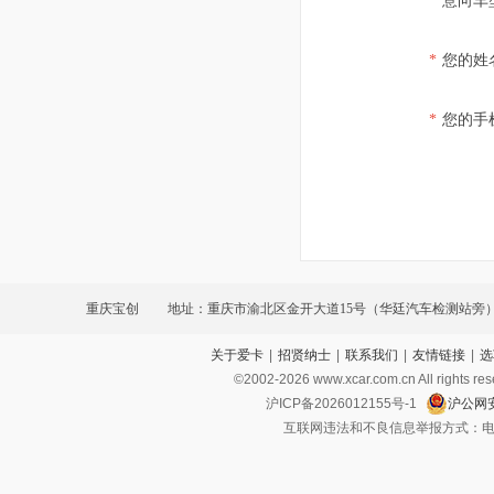
*
意向车
*
您的姓
*
您的手
重庆宝创
地址：重庆市渝北区金开大道15号（华廷汽车检测站旁
关于爱卡
|
招贤纳士
|
联系我们
|
友情链接
|
选
©2002-
2026
www.xcar.com.cn All ri
沪ICP备2026012155号-1
沪公网安
互联网违法和不良信息举报方式：电话：021-