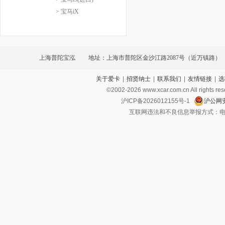
> 宝马iX
上海普陀宝泓
地址：上海市普陀区金沙江路2087号（近万镇路）
关于爱卡
|
招贤纳士
|
联系我们
|
友情链接
|
选
©2002-
2026
www.xcar.com.cn All ri
沪ICP备2026012155号-1
沪公网安
互联网违法和不良信息举报方式：电话：021-