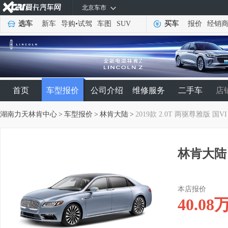
北京车市
选车
新车
导购
•
试驾
车图
SUV
买车
报价
经销
首页
车型报价
公司介绍
维修服务
二手车
店
湖南力天林肯中心
>
车型报价
>
林肯大陆
>
2019款 2.0T 两驱尊雅版 国VI
林肯大陆 
本店报价
40.08