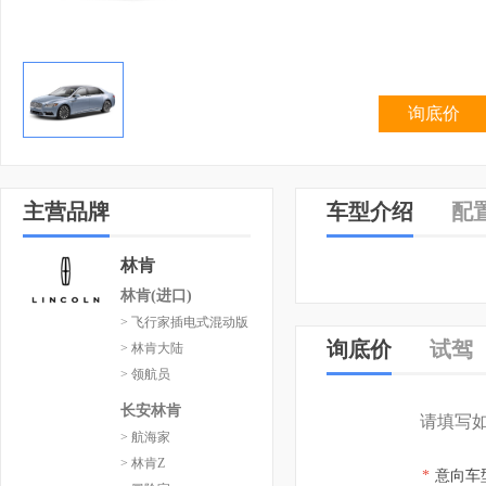
询底价
主营品牌
车型介绍
配
林肯
林肯(进口)
> 飞行家插电式混动版
询底价
试驾
> 林肯大陆
> 领航员
长安林肯
请填写
> 航海家
> 林肯Z
*
意向车