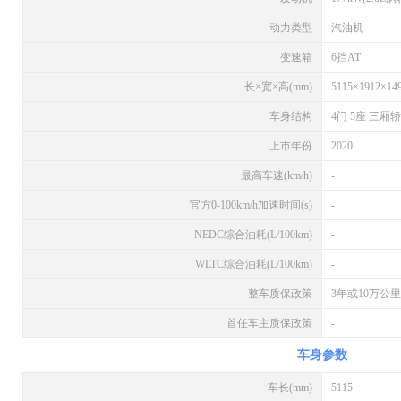
动力类型
汽油机
变速箱
6挡AT
长×宽×高(mm)
5115×1912×14
车身结构
4门 5座 三厢
上市年份
2020
最高车速(km/h)
-
官方0-100km/h加速时间(s)
-
NEDC综合油耗(L/100km)
-
WLTC综合油耗(L/100km)
-
整车质保政策
3年或10万公里
首任车主质保政策
-
车身参数
车长(mm)
5115