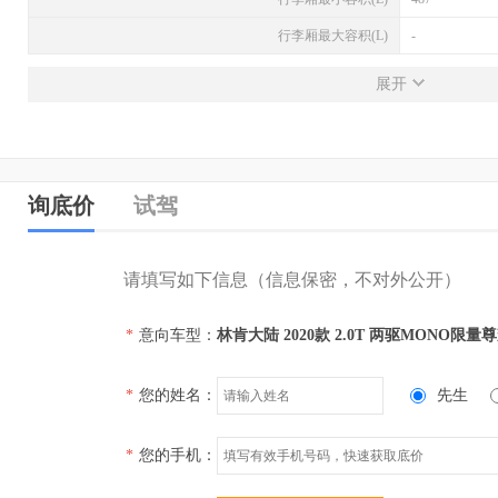
行李厢最大容积(L)
-
发动机
展开
发动机型号
-
排量(L)
2.0
排量(mL)
1999
询底价
试驾
进气形式
涡轮增压
气缸排列形式
直列（L型）
请填写如下信息（信息保密，不对外公开）
汽缸数
4
*
意向车型：
林肯大陆 2020款 2.0T 两驱MONO限量尊
每缸气门数(个)
4
压缩比
-
*
您的姓名：
先生
配气机构
DOHC
缸径(mm)
-
*
您的手机：
行程(mm)
-