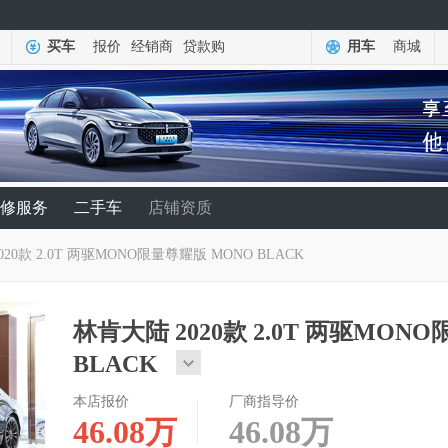
买车
报价
经销商
贷款购
用车
商城
修服务
二手车
店铺资质
020款 2.0T 两驱MONO限量尊耀版 MONO BLACK
林肯大陆 2020款 2.0T 两驱MON
BLACK
本店报价
厂商指导价
46.08
万
46.08
万