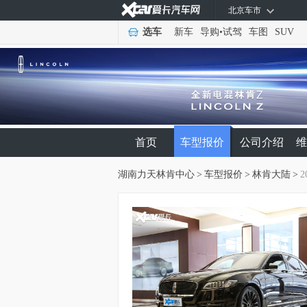
北京车市
选车
新车
导购
•
试驾
车图
SUV
首页
车型报价
公司介绍
维
湖南力天林肯中心
>
车型报价
>
林肯大陆
>
2