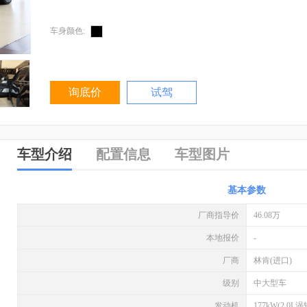
车身颜色:
询底价
试驾
车型介绍
配置信息
车型图片
基本参数
厂商指导价
46.08万
本地报价
-
厂商
林肯(进口)
级别
中大型车
发动机
177kW(2.0L