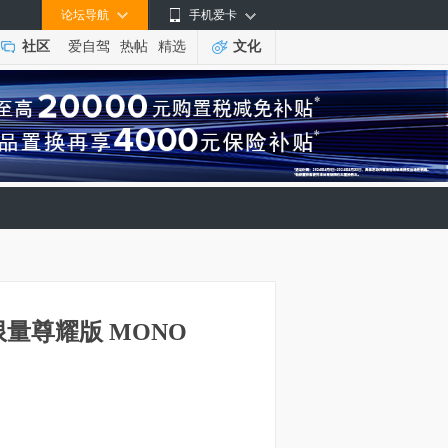
论坛导航
手机爱卡
社区
爱自驾
热帖
精选
文化
O限量尊耀版 MONO