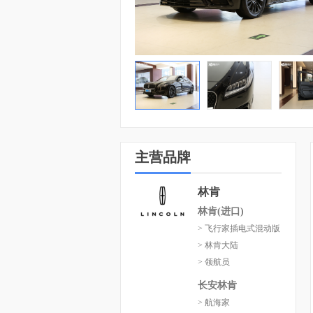
主营品牌
林肯
林肯(进口)
> 飞行家插电式混动版
> 林肯大陆
> 领航员
长安林肯
> 航海家