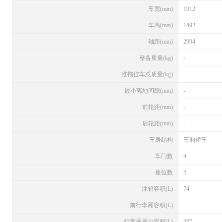
车宽(mm)
1912
车高(mm)
1492
轴距(mm)
2994
整备质量(kg)
-
准拖挂车总质量(kg)
-
最小离地间隙(mm)
-
前轮距(mm)
-
后轮距(mm)
-
车身结构
三厢轿车
车门数
4
座位数
5
油箱容积(L)
74
前行李厢容积(L)
-
行李厢最小容积(L)
487