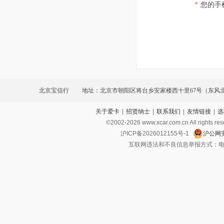
*
您的手
北京宝信行
地址：北京市朝阳区将台乡安家楼西十里67号（东风
关于爱卡
|
招贤纳士
|
联系我们
|
友情链接
|
选
©2002-
2026
www.xcar.com.cn All ri
沪ICP备2026012155号-1
沪公网安
互联网违法和不良信息举报方式：电话：021-