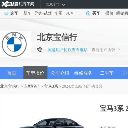
北京车市
选车
新车
导购
•
试驾
车图
SUV
买车
报价
经销
北京宝信行
>
同意用户协议查看电话
查看用户协议
首页
车型报价
公司介绍
维修服务
二手车
店
北京宝信行
>
车型报价
>
宝马3系
>
2024款 320i M运动套装
宝马3系 2