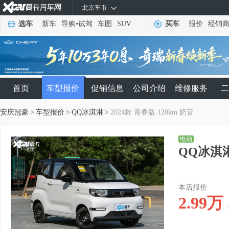
北京车市
选车
新车
导购
•
试驾
车图
SUV
买车
报价
经销
首页
车型报价
促销信息
公司介绍
维修服务
二
安庆冠豪
>
车型报价
>
QQ冰淇淋
>
2024款 青春版 120km 奶昔
电动
QQ冰淇淋
本店报价
2.99
万