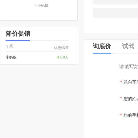
> 小蚂蚁
降价促销
询底价
试驾
车系
优惠幅度
小蚂蚁
0.9万
请填写
*
意向车
*
您的姓
*
您的手