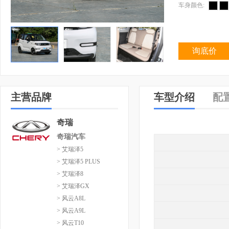
车身颜色:
询底价
主营品牌
车型介绍
配
奇瑞
奇瑞汽车
> 艾瑞泽5
> 艾瑞泽5 PLUS
> 艾瑞泽8
> 艾瑞泽GX
> 风云A8L
> 风云A9L
> 风云T10