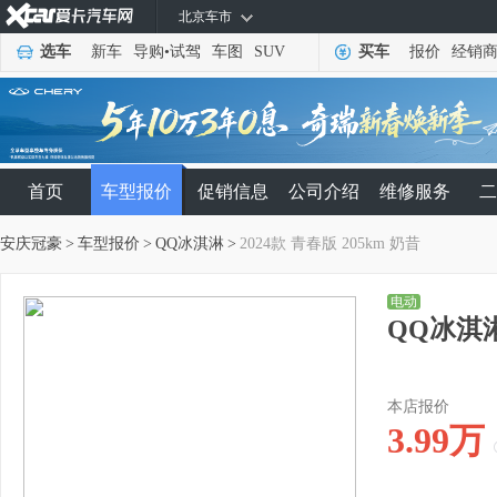
北京车市
选车
新车
导购
•
试驾
车图
SUV
买车
报价
经销
首页
车型报价
促销信息
公司介绍
维修服务
二
安庆冠豪
>
车型报价
>
QQ冰淇淋
>
2024款 青春版 205km 奶昔
电动
QQ冰淇淋
本店报价
3.99
万