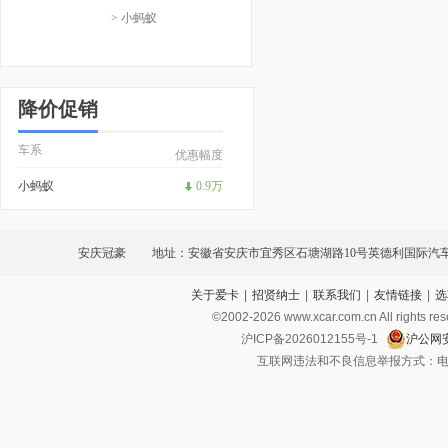
> 小蚂蚁
降价促销
车系
优惠幅度
小蚂蚁
0.9万
安庆冠豪
地址：安徽省安庆市宜秀区石塘湖路10号英德利国际汽
关于爱卡
|
招贤纳士
|
联系我们
|
友情链接
|
选
©2002-
2026
www.xcar.com.cn All ri
沪ICP备2026012155号-1
沪公网安
互联网违法和不良信息举报方式：电话：021-