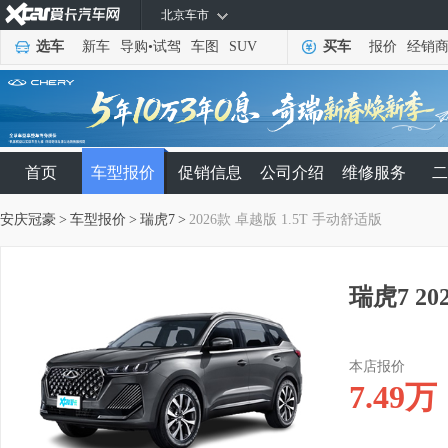
北京车市
选车
新车
导购
•
试驾
车图
SUV
买车
报价
经销
首页
车型报价
促销信息
公司介绍
维修服务
二
安庆冠豪
>
车型报价
>
瑞虎7
>
2026款 卓越版 1.5T 手动舒适版
瑞虎7 2
本店报价
7.49
万