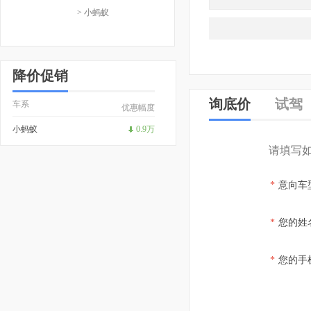
> 小蚂蚁
降价促销
询底价
试驾
车系
优惠幅度
小蚂蚁
0.9万
请填写
*
意向车
*
您的姓
*
您的手