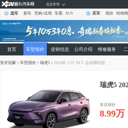
北京车市
选车
新车
导购
•
试驾
车图
SUV
买车
报价
经销
首页
车型报价
促销信息
公司介绍
维修服务
二
安庆冠豪
>
车型报价
>
瑞虎5
>
2026款 1.5T DCT 运动潮玩型
瑞虎5 20
本店报价
8.99
万