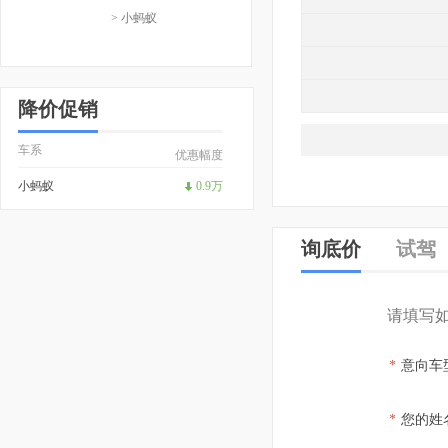
> 小蚂蚁
降价促销
车系
优惠幅度
小蚂蚁
0.9万
询底价
试驾
请填写
*
意向车
*
您的姓