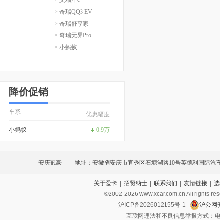
> 奇瑞QQ3 EV
> 奇瑞舒享家
> 奇瑞无界Pro
> 小蚂蚁
降价促销
车系
优惠幅度
小蚂蚁
0.9万
安庆冠豪
地址：安徽省安庆市宜秀区石塘湖路10号英德利国际汽
关于爱卡
|
招贤纳士
|
联系我们
|
友情链接
|
选
©2002-
2026
www.xcar.com.cn All ri
沪ICP备2026012155号-1
沪公网安
互联网违法和不良信息举报方式：电话：021-