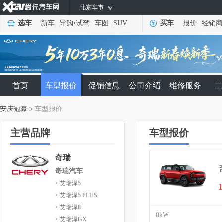
北京车市
选车
新车
导购
•
试驾
车图
SUV
买车
报价
经销
首页
车型报价
促销信息
公司介绍
维修服务
二
安庆冠豪
>
车型报价
主营品牌
车型报价
奇瑞
奇瑞汽车
> 艾瑞泽5
> 艾瑞泽5 PLUS
> 艾瑞泽8
0kW
> 艾瑞泽GX