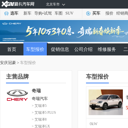
北京车市
选车
新车
导购
•
试驾
车图
SUV
买车
报价
经销
首页
车型报价
促销信息
公司介绍
维修服务
二
安庆冠豪
>
车型报价
主营品牌
车型报价
奇瑞
奇瑞汽车
> 艾瑞泽5
> 艾瑞泽5 PLUS
> 艾瑞泽8
0kW
> 艾瑞泽GX