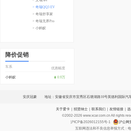
> 奇瑞QQ3 EV
> 奇瑞舒享家
> 奇瑞无界Pro
> 小蚂蚁
降价促销
车系
优惠幅度
小蚂蚁
0.9万
安庆冠豪
地址：安徽省安庆市宜秀区石塘湖路10号英德利国际汽
关于爱卡
|
招贤纳士
|
联系我们
|
友情链接
|
选
©2002-
2026
www.xcar.com.cn All ri
沪ICP备2026012155号-1
沪公网安
互联网违法和不良信息举报方式：电话：021-