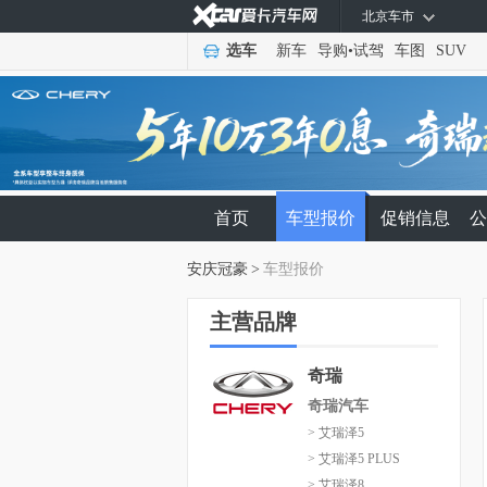
北京车市
选车
新车
导购
•
试驾
车图
SUV
首页
车型报价
促销信息
公
安庆冠豪
>
车型报价
主营品牌
奇瑞
奇瑞汽车
> 艾瑞泽5
> 艾瑞泽5 PLUS
> 艾瑞泽8