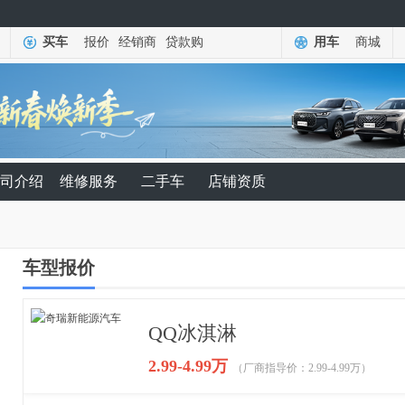
买车
报价
经销商
贷款购
用车
商城
司介绍
维修服务
二手车
店铺资质
车型报价
QQ冰淇淋
2.99-4.99万
（厂商指导价：2.99-4.99万）