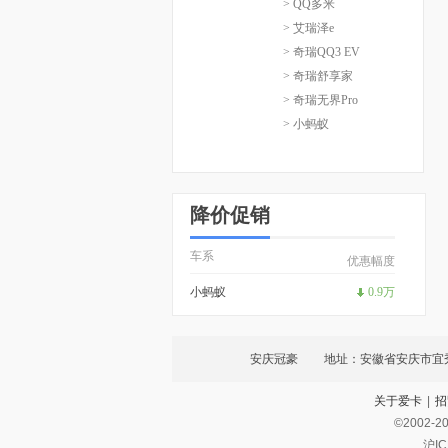
> QQ多米
> 艾瑞泽e
> 奇瑞QQ3 EV
> 奇瑞舒享家
> 奇瑞无界Pro
> 小蚂蚁
降价促销
车系
优惠幅度
小蚂蚁
0.9万
安庆冠豪
地址：安徽省安庆市宜
关于爱卡
|
招
©2002-
2
沪IC