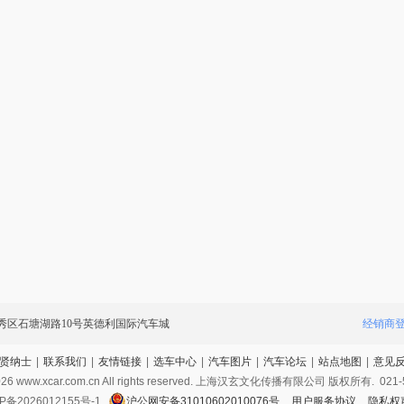
秀区石塘湖路10号英德利国际汽车城
经销商
贤纳士
|
联系我们
|
友情链接
|
选车中心
|
汽车图片
|
汽车论坛
|
站点地图
|
意见
026
www.xcar.com.cn All rights reserved. 上海汉玄文化传播有限公司 版权所有.
021-
P备2026012155号-1
沪公网安备31010602010076号
用户服务协议
隐私权