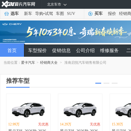
北京车市
选车
新车
导购
•
试驾
车图
SUV
买车
报价
经销
首页
车型报价
促销信息
公司介绍
维修服务
二
当前位置：
爱卡汽车
>
经销商大全
>
淮南启悦汽车销售有限公司
推荐车型
12.99万
无优惠
14.29万
无优惠
15.39万