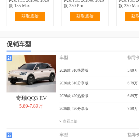
风云T9L 2026款 2026
风云T9L 2026款 2026
风云T9L 20
款 135 Max
款 230 Pro
款 230 Ma
获取底价
获取底价
获
促销车型
车型
指导
18.69万
无优惠
4.39万
无优惠
4.59万
风云T9L 2026款 2026
QQ冰淇淋 2026款 甜
QQ冰淇淋 
2026款 310热爱版
5.89万
款 200 四驱超能超舒
趣版
伦版
适
获取底价
获取底价
获
2026款 310分享版
6.79万
2026款 420热爱版
6.89万
奇瑞QQ3 EV
5.89-7.89万
2026款 420分享版
7.89万
查看全部
4.99万
无优惠
2.99万
无优惠
3.19万
QQ冰淇淋 2026款 女
QQ冰淇淋 2024款 青
QQ冰淇淋 
车型
指导
王版
春版 120km 奶昔
春版 120k