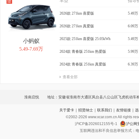
车型
指导
2026款 271km 喜爱版
5.49万
2026款 271km 真爱版
6.09万
2025款 251km 喜爱版 25.05kWh
5.49万
小蚂蚁
5.49-7.69万
2024款 青春版 251km 热爱版
5.99万
2024款 青春版 251km 真爱版
6.39万
查看全部
淮南启悦
地址：安徽省淮南市大通区凤台县八公山区飞虎机动车
关于爱卡
|
招贤纳士
|
联系我们
|
友情链接
|
选
©2002-
2026
www.xcar.com.cn All ri
沪ICP备2026012155号-1
沪公网安
互联网违法和不良信息举报方式：电话：021-