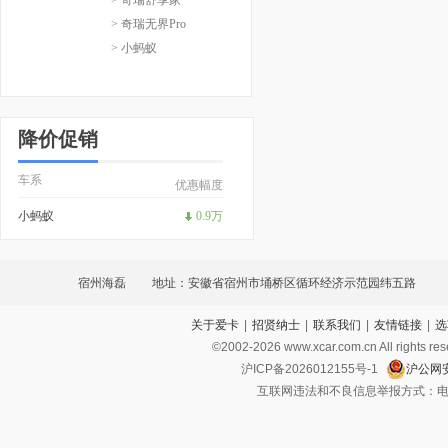
> 奇瑞无界Pro
> 小蚂蚁
降价促销
车系
优惠幅度
小蚂蚁
0.9万
宿州海磊
地址：安徽省宿州市埇桥区循环经济示范园纬五路
关于爱卡
|
招贤纳士
|
联系我们
|
友情链接
|
选
©2002-
2026
www.xcar.com.cn All ri
沪ICP备2026012155号-1
沪公网安
互联网违法和不良信息举报方式：电话：021-