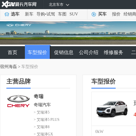
北京车市
选车
新车
导购
•
试驾
车图
SUV
买车
报价
经销
首页
车型报价
促销信息
公司介绍
维修服务
二
宿州海磊
>
车型报价
主营品牌
车型报价
奇瑞
奇瑞汽车
> 艾瑞泽5
> 艾瑞泽5 PLUS
> 艾瑞泽8
0kW
> 艾瑞泽GX