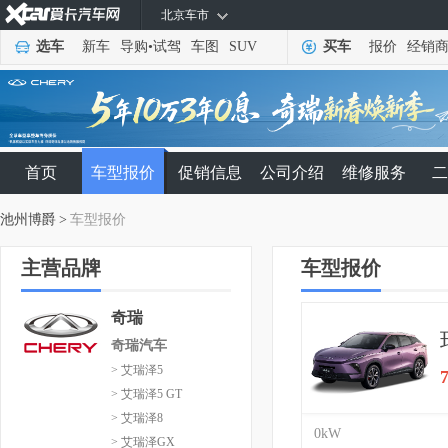
北京车市
选车
新车
导购
•
试驾
车图
SUV
买车
报价
经销
首页
车型报价
促销信息
公司介绍
维修服务
二
池州博爵
>
车型报价
主营品牌
车型报价
奇瑞
奇瑞汽车
> 艾瑞泽5
> 艾瑞泽5 GT
> 艾瑞泽8
0kW
> 艾瑞泽GX