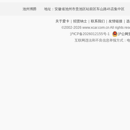
池州博爵
地址：安徽省池州市贵池区站前区车山路4S店集中区
关于爱卡
|
招贤纳士
|
联系我们
|
友情链接
|
选
©2002-
2026
www.xcar.com.cn All ri
沪ICP备2026012155号-1
沪公网安
互联网违法和不良信息举报方式：电话：021-