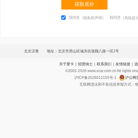
获取底价
我同意
我同意
《隐私权声明》
《风险提
北京汉青
地址：北京市房山区城关街道顾八路一区2号
关于爱卡
|
招贤纳士
|
联系我们
|
友情链接
|
选
©2002-
2026
www.xcar.com.cn All ri
沪ICP备2026012155号-1
沪公网安
互联网违法和不良信息举报方式：电话：021-