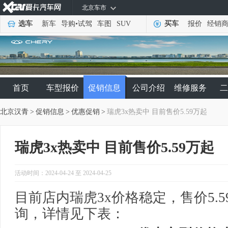
北京车市
选车
新车
导购
•
试驾
车图
SUV
买车
报价
经销
首页
车型报价
促销信息
公司介绍
维修服务
二
北京汉青
>
促销信息
>
优惠促销
>
瑞虎3x热卖中 目前售价5.59万起
瑞虎3x热卖中 目前售价5.59万起
活动时间：2024-04-24 至 2024-04-25
目前店内瑞虎3x价格稳定，售价5.
询，详情见下表：