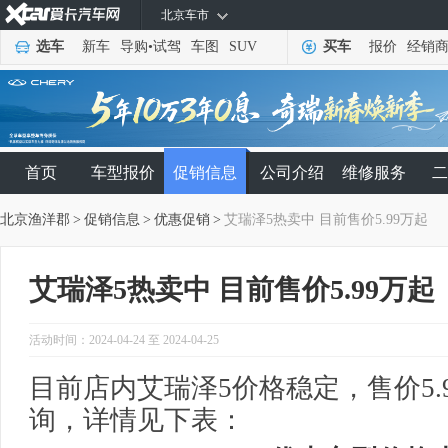
北京车市
选车
新车
导购
•
试驾
车图
SUV
买车
报价
经销
首页
车型报价
促销信息
公司介绍
维修服务
二
北京渔洋郡
>
促销信息
>
优惠促销
>
艾瑞泽5热卖中 目前售价5.99万起
艾瑞泽5热卖中 目前售价5.99万起
活动时间：2024-04-24 至 2024-04-25
目前店内艾瑞泽5价格稳定，售价5.
询，详情见下表：