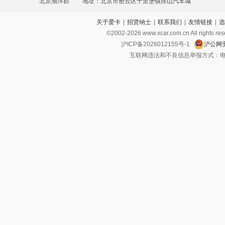
北京渔洋郡
地址：北京市密云区十里堡镇排山汽车城
关于爱卡
|
招贤纳士
|
联系我们
|
友情链接
|
选
©2002-
2026
www.xcar.com.cn All ri
沪ICP备2026012155号-1
沪公网安
互联网违法和不良信息举报方式：电话：021-