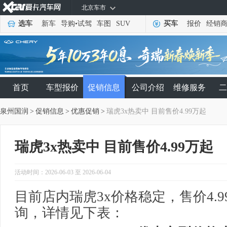
北京车市
选车
新车
导购
•
试驾
车图
SUV
买车
报价
经销
首页
车型报价
促销信息
公司介绍
维修服务
二
泉州国润
>
促销信息
>
优惠促销
>
瑞虎3x热卖中 目前售价4.99万起
瑞虎3x热卖中 目前售价4.99万起
活动时间：2026-06-03 至 2026-06-04
目前店内瑞虎3x价格稳定，售价4.
询，详情见下表：