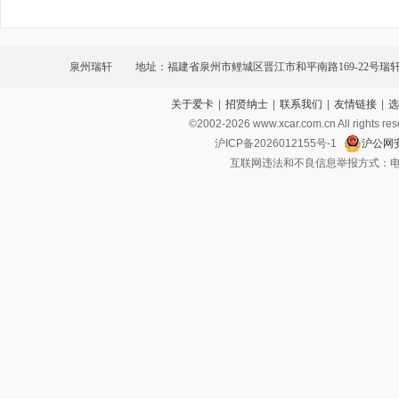
泉州瑞轩
地址：福建省泉州市鲤城区晋江市和平南路169-22号瑞轩
关于爱卡
|
招贤纳士
|
联系我们
|
友情链接
|
选
©2002-
2026
www.xcar.com.cn All ri
沪ICP备2026012155号-1
沪公网安
互联网违法和不良信息举报方式：电话：021-