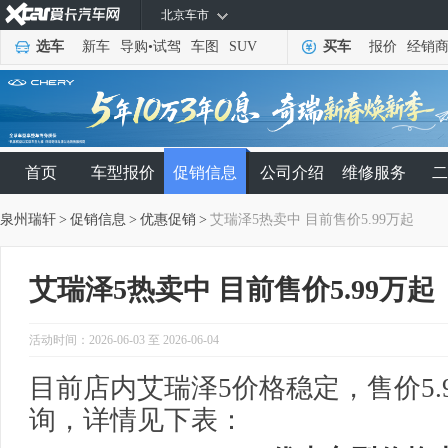
北京车市
选车
新车
导购
•
试驾
车图
SUV
买车
报价
经销
首页
车型报价
促销信息
公司介绍
维修服务
二
泉州瑞轩
>
促销信息
>
优惠促销
>
艾瑞泽5热卖中 目前售价5.99万起
艾瑞泽5热卖中 目前售价5.99万起
活动时间：2026-06-03 至 2026-06-04
目前店内艾瑞泽5价格稳定，售价5.
询，详情见下表：