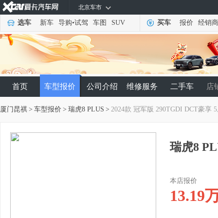
北京车市
选车
新车
导购
•
试驾
车图
SUV
买车
报价
经销
首页
车型报价
公司介绍
维修服务
二手车
店
厦门昆祺
>
车型报价
>
瑞虎8 PLUS
>
2024款 冠军版 290TGDI DCT豪享 
瑞虎8 PL
本店报价
13.19