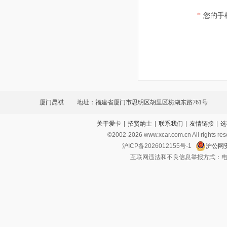
*
您的手
厦门昆祺
地址：福建省厦门市思明区胡里区枋湖东路761号
关于爱卡
|
招贤纳士
|
联系我们
|
友情链接
|
选
©2002-
2026
www.xcar.com.cn All ri
沪ICP备2026012155号-1
沪公网安
互联网违法和不良信息举报方式：电话：021-