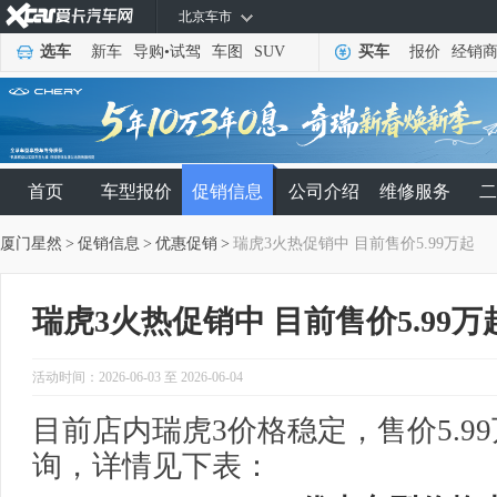
北京车市
选车
新车
导购
•
试驾
车图
SUV
买车
报价
经销
首页
车型报价
促销信息
公司介绍
维修服务
二
厦门星然
>
促销信息
>
优惠促销
>
瑞虎3火热促销中 目前售价5.99万起
瑞虎3火热促销中 目前售价5.99万
活动时间：2026-06-03 至 2026-06-04
目前店内瑞虎3价格稳定，售价5.9
询，详情见下表：