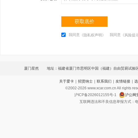
获取底价
我同意
我同意
《隐私权声明》
《风险提
厦门星然
地址：福建省厦门市思明区中国（福建）自由贸易试验
关于爱卡
|
招贤纳士
|
联系我们
|
友情链接
|
选
南海三路1219-5号101室C区（法律文书送达地址）
©2002-
2026
www.xcar.com.cn All ri
沪ICP备2026012155号-1
沪公网安
互联网违法和不良信息举报方式：电话：021-