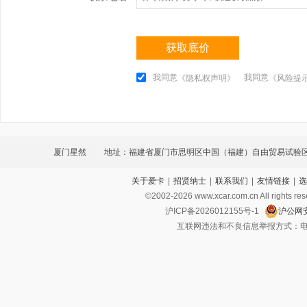
获取底价
我同意
我同意
《隐私权声明》
《风险提
厦门星然
地址：福建省厦门市思明区中国（福建）自由贸易试验
关于爱卡
|
招贤纳士
|
联系我们
|
友情链接
|
选
南海三路1219-5号101室C区（法律文书送达地址）
©2002-
2026
www.xcar.com.cn All ri
沪ICP备2026012155号-1
沪公网安
互联网违法和不良信息举报方式：电话：021-