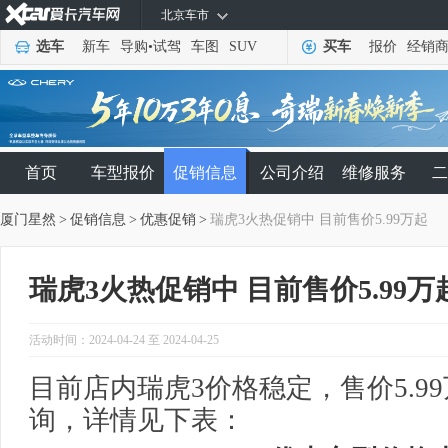
北京车市
选车
新车
导购
•
试驾
车图
SUV
买车
报价
经销
首页
车型报价
促销信息
公司介绍
维修服务
二
厦门星然
>
促销信息
>
优惠促销
>
瑞虎3火热促销中 目前售价5.99万起
瑞虎3火热促销中 目前售价5.99万
活动时间：2024-04-24 至 2024-04-25
目前店内瑞虎3价格稳定，售价5.9
询，详情见下表：