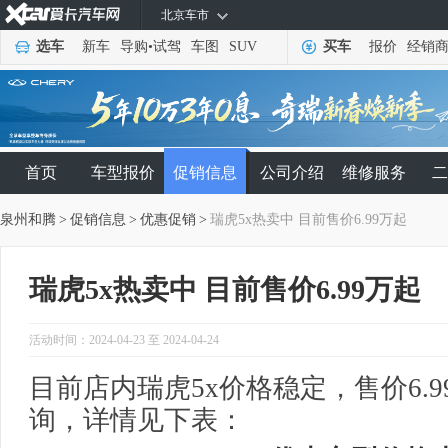
北京车市
选车
新车
导购
•
试驾
车图
SUV
买车
报价
经销
首页
车型报价
促销信息
公司介绍
维修服务
二
泉州和腾
>
促销信息
>
优惠促销
>
瑞虎5x热卖中 目前售价6.99万起
瑞虎5x热卖中 目前售价6.99万起
活动时间：2024-04-23 至 2024-04-24
目前店内瑞虎5x价格稳定，售价6.
询，详情见下表：