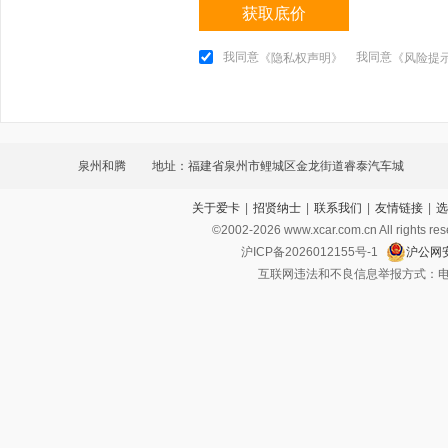
获取底价
我同意
我同意
《隐私权声明》
《风险提
泉州和腾
地址：福建省泉州市鲤城区金龙街道睿泰汽车城
关于爱卡
|
招贤纳士
|
联系我们
|
友情链接
|
选
©2002-
2026
www.xcar.com.cn All ri
沪ICP备2026012155号-1
沪公网安
互联网违法和不良信息举报方式：电话：021-