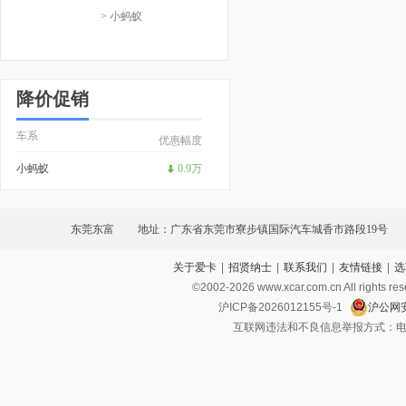
> 小蚂蚁
降价促销
车系
优惠幅度
小蚂蚁
0.9万
东莞东富
地址：广东省东莞市寮步镇国际汽车城香市路段19号
关于爱卡
|
招贤纳士
|
联系我们
|
友情链接
|
选
©2002-
2026
www.xcar.com.cn All ri
沪ICP备2026012155号-1
沪公网安
互联网违法和不良信息举报方式：电话：021-