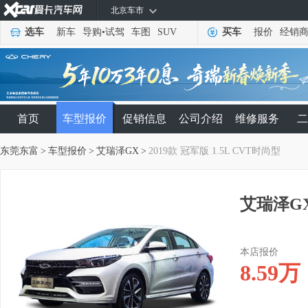
北京车市
选车
新车
导购
•
试驾
车图
SUV
买车
报价
经销
首页
车型报价
促销信息
公司介绍
维修服务
二
东莞东富
>
车型报价
>
艾瑞泽GX
>
2019款 冠军版 1.5L CVT时尚型
艾瑞泽GX
本店报价
8.59
万