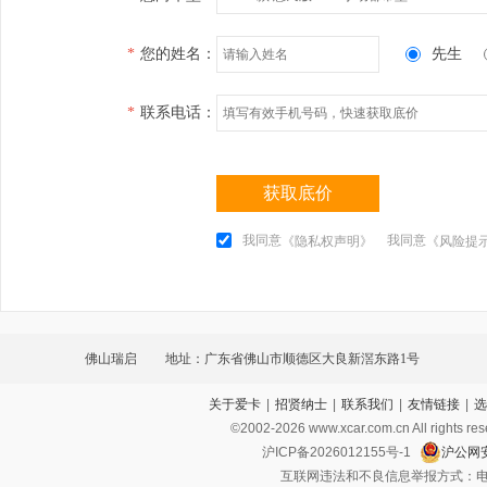
*
您的姓名：
先生
*
联系电话：
获取底价
我同意
我同意
《隐私权声明》
《风险提
佛山瑞启
地址：广东省佛山市顺德区大良新滘东路1号
关于爱卡
|
招贤纳士
|
联系我们
|
友情链接
|
选
©2002-
2026
www.xcar.com.cn All ri
沪ICP备2026012155号-1
沪公网安
互联网违法和不良信息举报方式：电话：021-