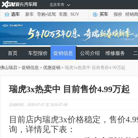
北京车市
选车
新车
导购
•
试驾
车图
SUV
买车
报价
经销
首页
车型报价
促销信息
公司介绍
维修服务
二
佛山瑞启
>
促销信息
>
优惠促销
>
瑞虎3x热卖中 目前售价4.99万起
瑞虎3x热卖中 目前售价4.99万起
活动时间：2026-07-07 至 2026-07-08
目前店内瑞虎3x价格稳定，售价4.
询，详情见下表：