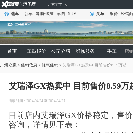
北京车市
选车
新车
导购
•
试驾
车图
SUV
买车
报价
经销
首页
车型报价
公司介绍
维修服务
二手车
店
广州众赢
>
促销信息
>
优惠促销
>
艾瑞泽GX热卖中 目前售价8.59万起
艾瑞泽GX热卖中 目前售价8.59万
活动时间：2024-04-24 至 2024-04-25
目前店内艾瑞泽GX价格稳定，售价8
咨询，详情见下表：