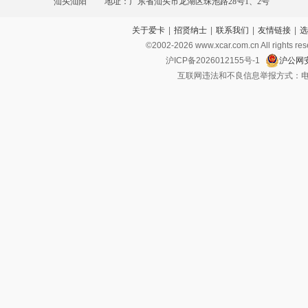
汕头汕阳
地址：广东省汕头市龙湖区珠池路28号1、2号
关于爱卡
|
招贤纳士
|
联系我们
|
友情链接
|
选
©2002-
2026
www.xcar.com.cn All ri
沪ICP备2026012155号-1
沪公网安
互联网违法和不良信息举报方式：电话：021-