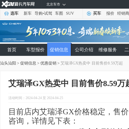
北京车市
选车
新车
导购
•
试驾
车图
SUV
买车
报价
经销
首页
车型报价
促销信息
公司介绍
维修服务
二
汕头汕阳
>
促销信息
>
优惠促销
>
艾瑞泽GX热卖中 目前售价8.59万起
艾瑞泽GX热卖中 目前售价8.59万
活动时间：2024-04-24 至 2024-04-25
目前店内艾瑞泽GX价格稳定，售价8
咨询，详情见下表：