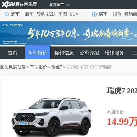
北京车市
选车
新车
导购
•
试驾
车图
SUV
买车
报价
经销
首页
车型报价
促销信息
公司介绍
维修服务
二
韶关枫宸创瑞
>
车型报价
>
瑞虎7
>
2023款 1.5T CVT新动版
瑞虎7 20
本店报价
14.99