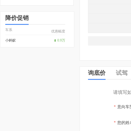
降价促销
车系
优惠幅度
小蚂蚁
0.9万
询底价
试驾
请填写
*
意向车
*
您的姓