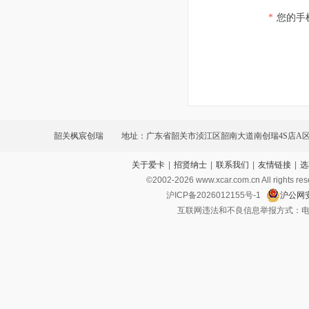
*
您的手
韶关枫宸创瑞
地址：广东省韶关市浈江区韶南大道南创瑞4S店A
关于爱卡
|
招贤纳士
|
联系我们
|
友情链接
|
选
©2002-
2026
www.xcar.com.cn All ri
沪ICP备2026012155号-1
沪公网安
互联网违法和不良信息举报方式：电话：021-