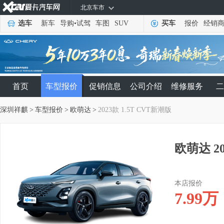
北京车市
选车
新车
导购
•
试驾
车图
SUV
买车
报价
经销
首页
车型报价
促销信息
公司介绍
维修服务
二
深圳祥麒
>
车型报价
>
欧萌达
>
2023款 1.5T CVT新潮版
欧萌达 20
本店报价
7.99
万