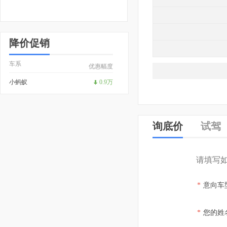
降价促销
车系
优惠幅度
小蚂蚁
0.9万
询底价
试驾
请填写
*
意向车
*
您的姓