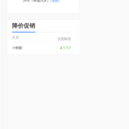
28号（奇瑞汽车）
[地图]
降价促销
车系
优惠幅度
小蚂蚁
0.9万