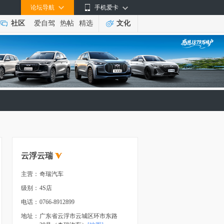
论坛导航
手机爱卡
社区
爱自驾
热帖
精选
文化
云浮云瑞
主营：
奇瑞汽车
级别：
4S店
电话：
0766-8912899
地址：
广东省云浮市云城区环市东路