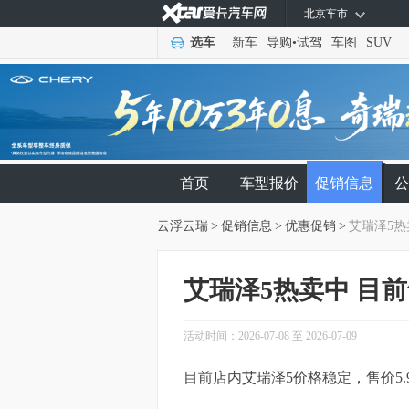
北京车市
选车
新车
导购
•
试驾
车图
SUV
首页
车型报价
促销信息
公
云浮云瑞
>
促销信息
>
优惠促销
>
艾瑞泽5热
艾瑞泽5热卖中 目前
活动时间：2026-07-08 至 2026-07-09
目前店内艾瑞泽5价格稳定，售价5