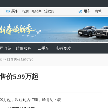
买车
报价
经销商
贷款购
用车
商城
司介绍
维修服务
二手车
店铺资质
卖中 目前售价5.99万起
售价5.99万起
.99万起，欢迎到店咨询，详情见下表：