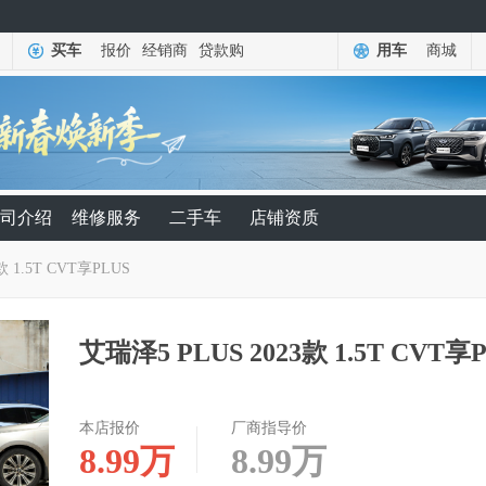
买车
报价
经销商
贷款购
用车
商城
司介绍
维修服务
二手车
店铺资质
款 1.5T CVT享PLUS
艾瑞泽5 PLUS 2023款 1.5T CVT享
本店报价
厂商指导价
8.99
万
8.99
万