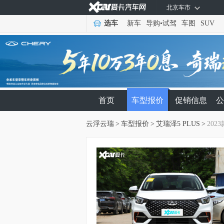
北京车市
选车
新车
导购
•
试驾
车图
SUV
首页
车型报价
促销信息
公
云浮云瑞
>
车型报价
>
艾瑞泽5 PLUS
>
2023