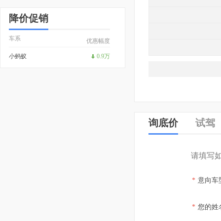
降价促销
车系
优惠幅度
小蚂蚁
0.9万
询底价
试驾
请填写
*
意向车
*
您的姓