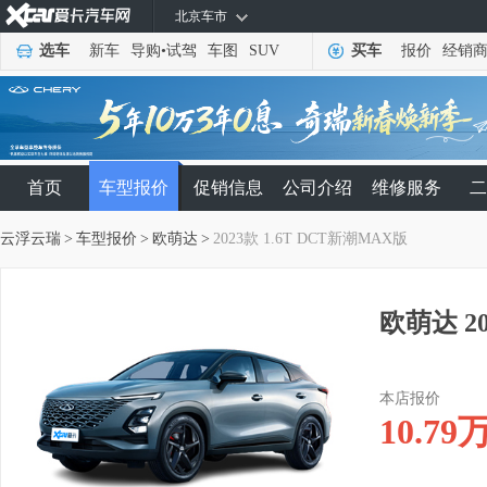
北京车市
选车
新车
导购
•
试驾
车图
SUV
买车
报价
经销
首页
车型报价
促销信息
公司介绍
维修服务
二
云浮云瑞
>
车型报价
>
欧萌达
>
2023款 1.6T DCT新潮MAX版
欧萌达 20
本店报价
10.79