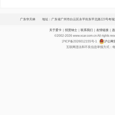
广东华天林
地址：广东省广州市白云区永平街东平北路223号奇
关于爱卡
|
招贤纳士
|
联系我们
|
友情链接
|
选
天林体验店
©2002-
2026
www.xcar.com.cn All ri
沪ICP备2026012155号-1
沪公网安
互联网违法和不良信息举报方式：电话：021-