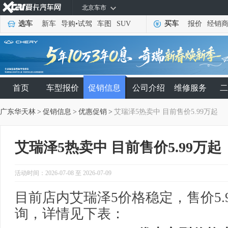
北京车市
选车
新车
导购
•
试驾
车图
SUV
买车
报价
经销
首页
车型报价
促销信息
公司介绍
维修服务
二
广东华天林
>
促销信息
>
优惠促销
>
艾瑞泽5热卖中 目前售价5.99万起
艾瑞泽5热卖中 目前售价5.99万起
活动时间：2026-07-08 至 2026-07-09
目前店内艾瑞泽5价格稳定，售价5.
询，详情见下表：