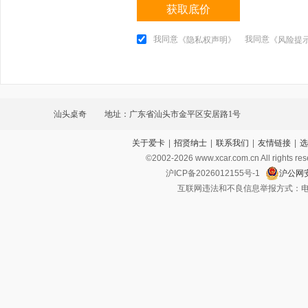
获取底价
我同意
我同意
《隐私权声明》
《风险提
汕头桌奇
地址：广东省汕头市金平区安居路1号
关于爱卡
|
招贤纳士
|
联系我们
|
友情链接
|
选
©2002-
2026
www.xcar.com.cn All ri
沪ICP备2026012155号-1
沪公网安
互联网违法和不良信息举报方式：电话：021-