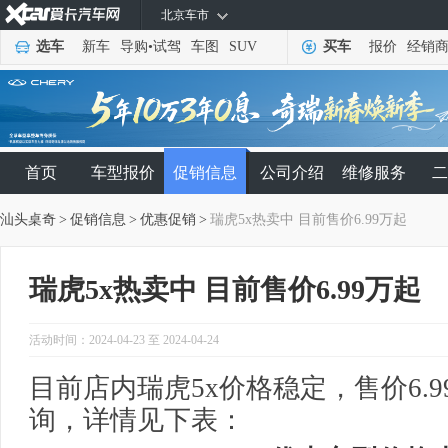
北京车市
选车
新车
导购
•
试驾
车图
SUV
买车
报价
经销
首页
车型报价
促销信息
公司介绍
维修服务
二
汕头桌奇
>
促销信息
>
优惠促销
>
瑞虎5x热卖中 目前售价6.99万起
瑞虎5x热卖中 目前售价6.99万起
活动时间：2024-04-23 至 2024-04-24
目前店内瑞虎5x价格稳定，售价6.
询，详情见下表：