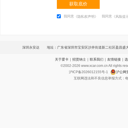
获取底价
我同意
我同意
《隐私权声明》
《风险提
深圳永安达
地址：广东省深圳市宝安区沙井街道新二社区盈昌盛大厦
关于爱卡
|
招贤纳士
|
联系我们
|
友情链接
|
选
奇瑞汽车
©2002-
2026
www.xcar.com.cn All ri
沪ICP备2026012155号-1
沪公网安
互联网违法和不良信息举报方式：电话：021-