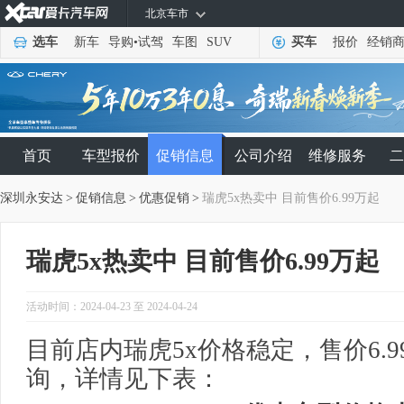
北京车市
选车
新车
导购
•
试驾
车图
SUV
买车
报价
经销
首页
车型报价
促销信息
公司介绍
维修服务
二
深圳永安达
>
促销信息
>
优惠促销
>
瑞虎5x热卖中 目前售价6.99万起
瑞虎5x热卖中 目前售价6.99万起
活动时间：2024-04-23 至 2024-04-24
目前店内瑞虎5x价格稳定，售价6.
询，详情见下表：