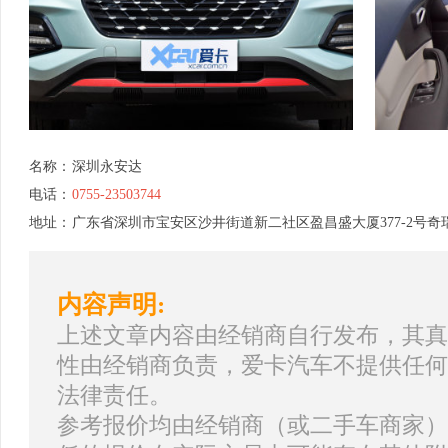
名称：
深圳永安达
电话：
0755-23503744
地址：
广东省深圳市宝安区沙井街道新二社区盈昌盛大厦377-2号奇
内容声明:
上述文章内容由经销商自行发布，其真
性由经销商负责，爱卡汽车不提供任何
法律责任。
参考报价均由经销商（或二手车商家）