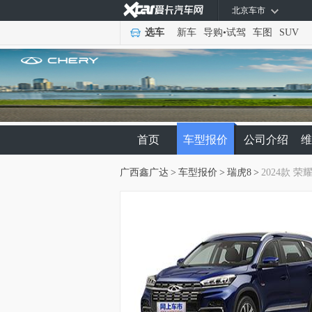
北京车市
选车
新车
导购
•
试驾
车图
SUV
首页
车型报价
公司介绍
维
广西鑫广达
>
车型报价
>
瑞虎8
>
2024款 荣