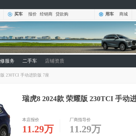
买车
报价
经销商
贷款购
用车
商城
修服务
二手车
店铺资质
耀版 230TCI 手动进阶版 7座
瑞虎8 2024款 荣耀版 230TCI 手
本店报价
厂商指导价
11.29
万
11.29
万