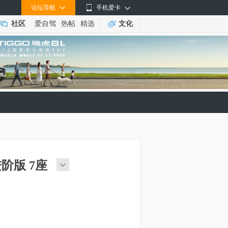
论坛导航
手机爱卡
社区
爱自驾
热帖
精选
文化
动进阶版 7座