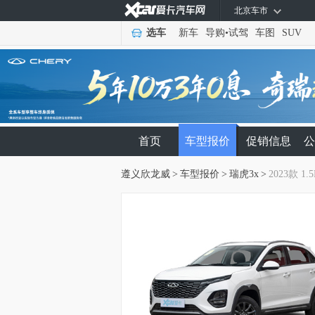
北京车市
选车
新车
导购
•
试驾
车图
SUV
首页
车型报价
促销信息
公
遵义欣龙威
>
车型报价
>
瑞虎3x
>
2023款 1