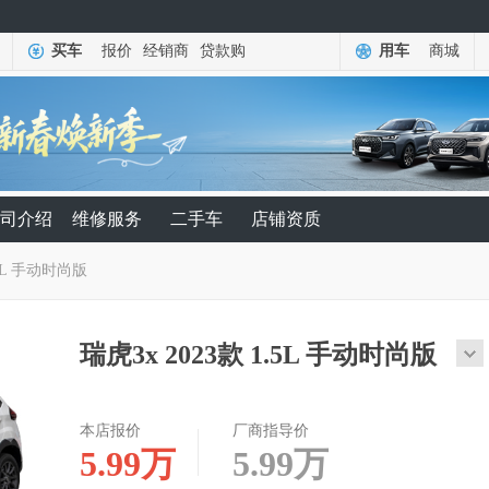
买车
报价
经销商
贷款购
用车
商城
司介绍
维修服务
二手车
店铺资质
.5L 手动时尚版
瑞虎3x 2023款 1.5L 手动时尚版
本店报价
厂商指导价
5.99
万
5.99
万