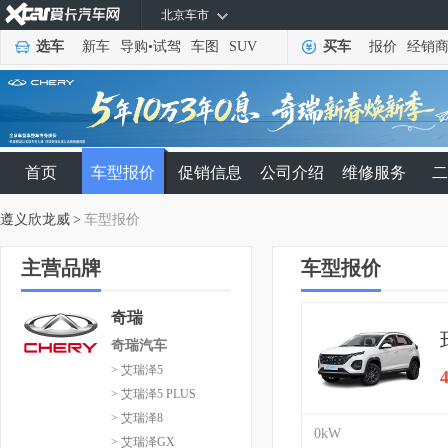
北京车市
选车
新车
导购
•
试驾
车图
SUV
买车
报价
经销
首页
车型报价
促销信息
公司介绍
维修服务
二
遵义欣龙威
>
车型报价
主营品牌
车型报价
奇瑞
奇瑞汽车
> 艾瑞泽5
> 艾瑞泽5 PLUS
> 艾瑞泽8
0kW
> 艾瑞泽GX