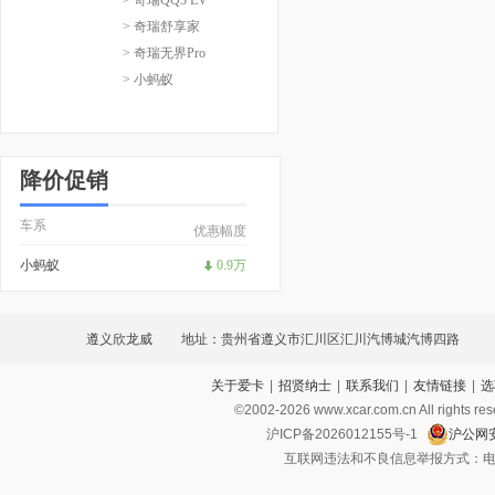
> 奇瑞舒享家
> 奇瑞无界Pro
> 小蚂蚁
降价促销
车系
优惠幅度
小蚂蚁
0.9万
遵义欣龙威
地址：贵州省遵义市汇川区汇川汽博城汽博四路
关于爱卡
|
招贤纳士
|
联系我们
|
友情链接
|
选
©2002-
2026
www.xcar.com.cn All ri
沪ICP备2026012155号-1
沪公网安
互联网违法和不良信息举报方式：电话：021-