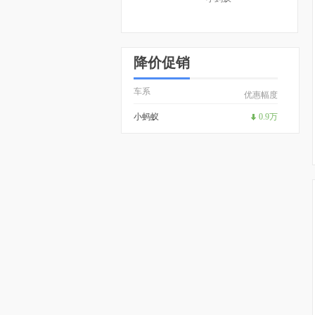
降价促销
车系
优惠幅度
小蚂蚁
0.9万