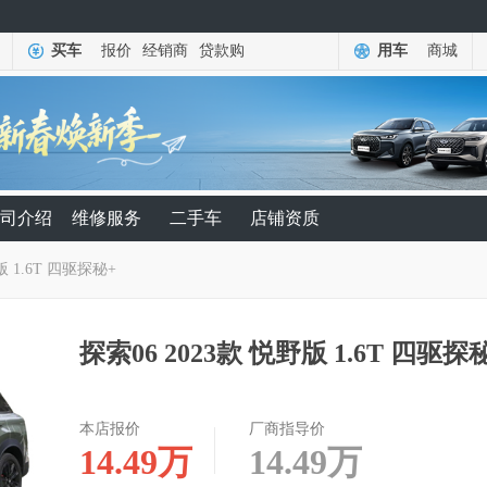
买车
报价
经销商
贷款购
用车
商城
司介绍
维修服务
二手车
店铺资质
版 1.6T 四驱探秘+
探索06 2023款 悦野版 1.6T 四驱探
本店报价
厂商指导价
14.49
万
14.49
万