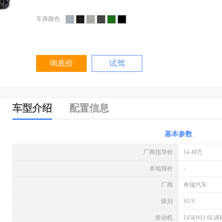
车身颜色:
询底价
试驾
车型介绍
配置信息
基本参数
厂商指导价
14.49万
本地报价
-
厂商
奇瑞汽车
级别
SUV
发动机
145kW(1.6L