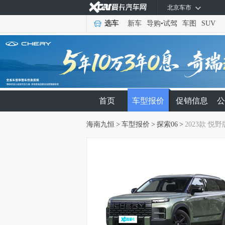
北京车市
选车
新车
导购
•
试驾
车图
SUV
首页
车型报价
促销信息
公
海南九恒
>
车型报价
>
探索06
>
2023款 悦野