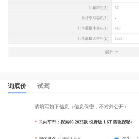
油箱容积(L)
57
前行李厢容积(L)
-
行李厢最小容积(L)
410
行李厢最大容积(L)
1338
发动机
展开
发动机型号
SQRF4J16C
排量(L)
1.6
排量(mL)
1598
询底价
试驾
进气形式
涡轮增压
气缸排列形式
直列（L型）
请填写如下信息（信息保密，不对外公开）
汽缸数
4
*
意向车型：
探索06 2023款 悦野版 1.6T 四驱探秘+
每缸气门数(个)
4
压缩比
-
*
您的姓名：
先生