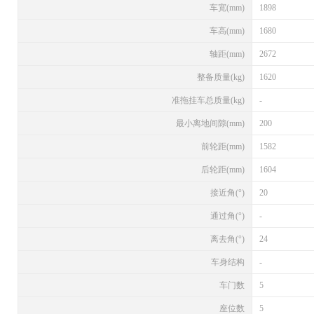
车宽(mm)
1898
车高(mm)
1680
轴距(mm)
2672
整备质量(kg)
1620
准拖挂车总质量(kg)
-
最小离地间隙(mm)
200
前轮距(mm)
1582
后轮距(mm)
1604
接近角(°)
20
通过角(°)
-
离去角(°)
24
车身结构
-
车门数
5
座位数
5