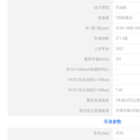
动力类型
汽油机
变速箱
7挡双离合
长×宽×高(mm)
4538×1898×16
车身结构
5门 5座
上市年份
2023
最高车速(km/h)
201
官方0-100km/h加速时间(s)
-
NEDC综合油耗(L/100km)
-
WLTC综合油耗(L/100km)
7.48
整车质保政策
3年或10万公里
首任车主质保政策
不限年限/不限
车身参数
车长(mm)
4538