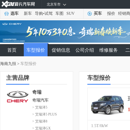
北京车市
选车
新车
导购
•
试驾
车图
SUV
买车
报价
经销
首页
车型报价
促销信息
公司介绍
维修服务
二
海南九恒
>
车型报价
主营品牌
车型报价
奇瑞
奇瑞汽车
> 艾瑞泽5
> 艾瑞泽5 PLUS
> 艾瑞泽8
1.5T/0kW
> 艾瑞泽GX