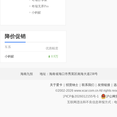
> 奇瑞无界Pro
> 小蚂蚁
降价促销
车系
优惠幅度
小蚂蚁
0.9万
海南九恒
地址：海南省海口市秀英区南海大道238号
关于爱卡
|
招贤纳士
|
联系我们
|
友情链接
|
选
©2002-
2026
www.xcar.com.cn All ri
沪ICP备2026012155号-1
沪公网安
互联网违法和不良信息举报方式：电话：021-