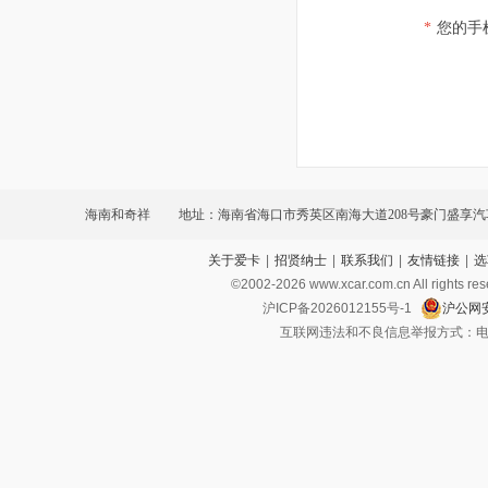
*
您的手
海南和奇祥
地址：海南省海口市秀英区南海大道208号豪门盛享
关于爱卡
|
招贤纳士
|
联系我们
|
友情链接
|
选
A座第10-12号铺E座铺第1-5铺面
©2002-
2026
www.xcar.com.cn All ri
沪ICP备2026012155号-1
沪公网安
互联网违法和不良信息举报方式：电话：021-