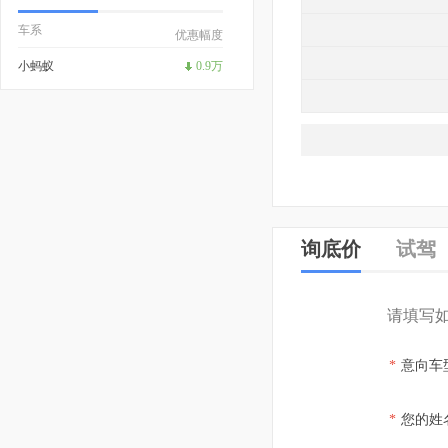
车系
优惠幅度
小蚂蚁
0.9万
询底价
试驾
请填写
*
意向车
*
您的姓