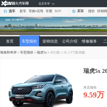
北京车市
选车
新车
导购
•
试驾
车图
SUV
买车
报价
经销
首页
车型报价
促销信息
公司介绍
维修服务
二
海南和奇祥
>
车型报价
>
瑞虎5x
>
2023款 1.5L CVT新动版
瑞虎5x 2
本店报价
9.59
万