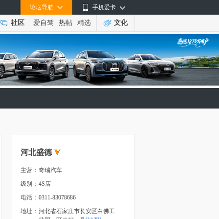
论坛导航
手机爱卡
社区
爱自驾
热帖
精选
文化
河北盛德
主营：
奇瑞汽车
级别：
4S店
电话：
0311-83078686
地址：
河北省石家庄市长安区白佛工