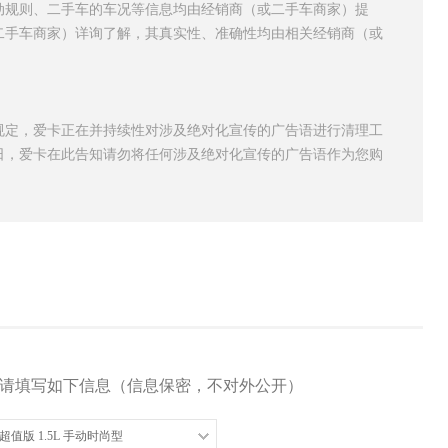
动规则、二手车的车况等信息均由经销商（或二手车商家）提
二手车商家）详询了解，其真实性、准确性均由相关经销商（或
规定，爱卡正在并持续性对涉及绝对化宣传的广告语进行清理工
日，爱卡在此告知请勿将任何涉及绝对化宣传的广告语作为您购
请填写如下信息（信息保密，不对外公开）
典超值版 1.5L 手动时尚型