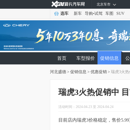
北京车市
选车
新车
导购
•
试驾
车图
SUV
首页
车型报价
促销信息
公
河北盛德
>
促销信息
>
优惠促销
>
瑞虎3火热
瑞虎3火热促销中 目
活动时间：2024-04-23 至 2024-04-24
目前店内瑞虎3价格稳定，售价5.