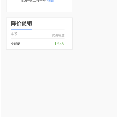
业园一区二排一号
[地图]
降价促销
车系
优惠幅度
小蚂蚁
0.9万