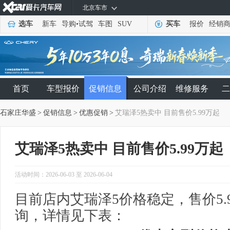
北京车市
选车
新车
导购
•
试驾
车图
SUV
买车
报价
经销
首页
车型报价
促销信息
公司介绍
维修服务
二
石家庄华盛
>
促销信息
>
优惠促销
>
艾瑞泽5热卖中 目前售价5.99万起
艾瑞泽5热卖中 目前售价5.99万起
活动时间：2026-06-03 至 2026-06-04
目前店内艾瑞泽5价格稳定，售价5.
询，详情见下表：