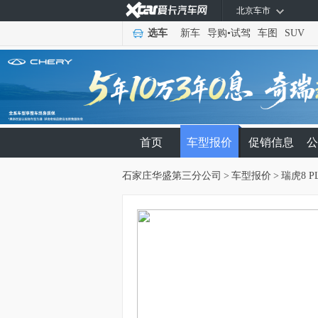
北京车市
选车
新车
导购
•
试驾
车图
SUV
首页
车型报价
促销信息
公
石家庄华盛第三分公司
>
车型报价
>
瑞虎8 P