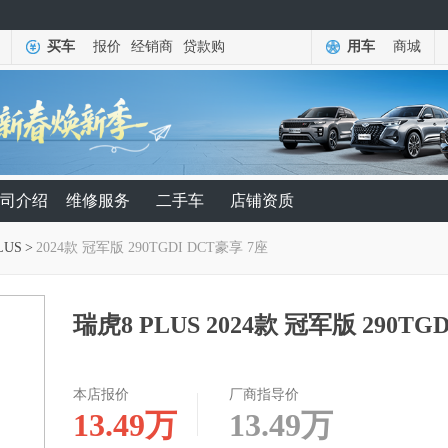
买车
报价
经销商
贷款购
用车
商城
司介绍
维修服务
二手车
店铺资质
LUS
>
2024款 冠军版 290TGDI DCT豪享 7座
瑞虎8 PLUS 2024款 冠军版 290TG
本店报价
厂商指导价
13.49
万
13.49
万