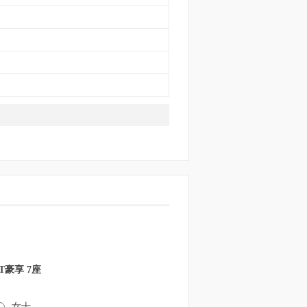
CT豪享 7座
女士