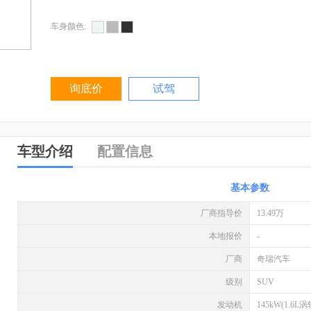
车身颜色:
询底价
试驾
车型介绍
配置信息
基本参数
厂商指导价
13.49万
本地报价
-
厂商
奇瑞汽车
级别
SUV
发动机
145kW(1.6L