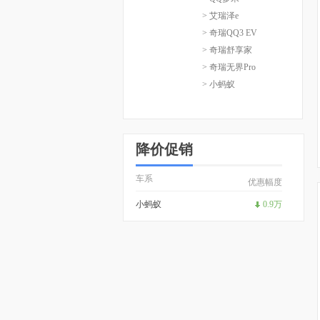
> 艾瑞泽e
> 奇瑞QQ3 EV
> 奇瑞舒享家
> 奇瑞无界Pro
> 小蚂蚁
降价促销
车系
优惠幅度
小蚂蚁
0.9万