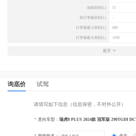
油箱容积(L)
51
前行李厢容积(L)
-
行李厢最小容积(L)
889
行李厢最大容积(L)
1930
发动机
展开
发动机型号
SQRF4J16
排量(L)
1.6
排量(mL)
1598
询底价
试驾
进气形式
涡轮增压
气缸排列形式
直列（L型）
请填写如下信息（信息保密，不对外公开）
汽缸数
4
*
意向车型：
瑞虎8 PLUS 2024款 冠军版 290TGDI D
每缸气门数(个)
4
压缩比
-
*
您的姓名：
先生