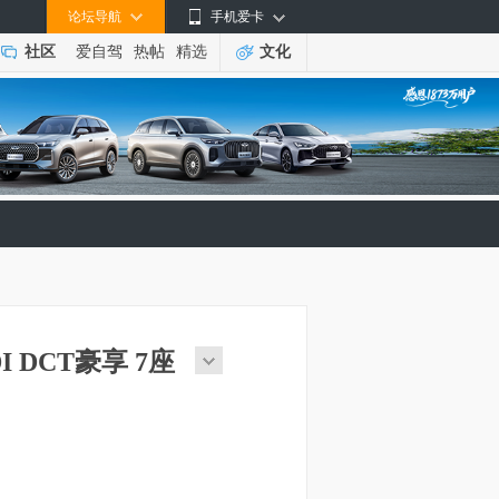
论坛导航
手机爱卡
社区
爱自驾
热帖
精选
文化
DI DCT豪享 7座