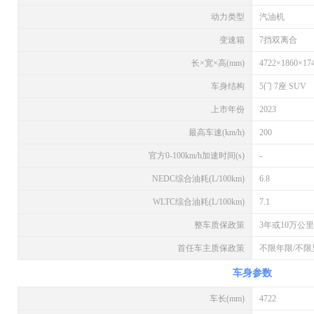
动力类型
汽油机
变速箱
7挡双离合
长×宽×高(mm)
4722×1860×17
车身结构
5门 7座 SUV
上市年份
2023
最高车速(km/h)
200
官方0-100km/h加速时间(s)
-
NEDC综合油耗(L/100km)
6.8
WLTC综合油耗(L/100km)
7.1
整车质保政策
3年或10万公里
首任车主质保政策
不限年限/不限
车身参数
车长(mm)
4722