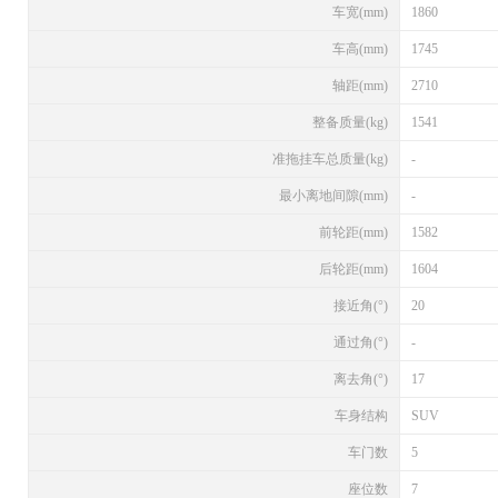
车宽(mm)
1860
车高(mm)
1745
轴距(mm)
2710
整备质量(kg)
1541
准拖挂车总质量(kg)
-
最小离地间隙(mm)
-
前轮距(mm)
1582
后轮距(mm)
1604
接近角(°)
20
通过角(°)
-
离去角(°)
17
车身结构
SUV
车门数
5
座位数
7