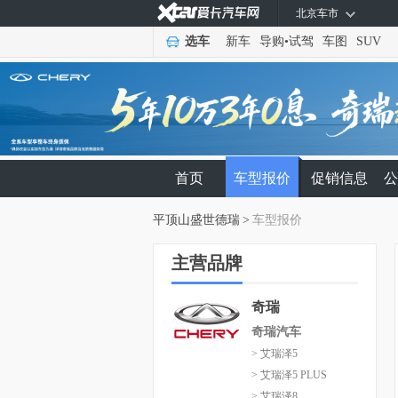
北京车市
选车
新车
导购
•
试驾
车图
SUV
首页
车型报价
促销信息
公
平顶山盛世德瑞
>
车型报价
主营品牌
奇瑞
奇瑞汽车
> 艾瑞泽5
> 艾瑞泽5 PLUS
> 艾瑞泽8