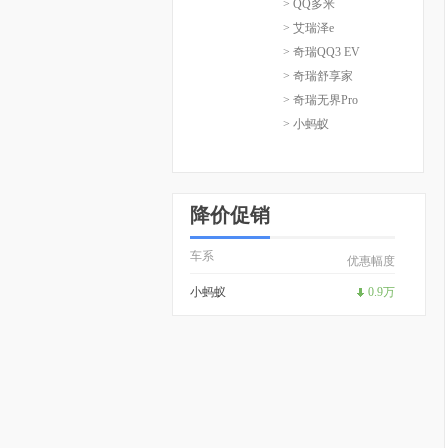
> QQ多米
> 艾瑞泽e
> 奇瑞QQ3 EV
> 奇瑞舒享家
> 奇瑞无界Pro
> 小蚂蚁
降价促销
车系
优惠幅度
小蚂蚁
0.9万