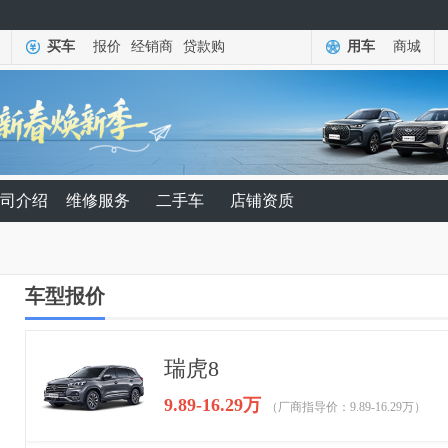
买车
报价
经销商
贷款购
用车
商城
司介绍
维修服务
二手车
店铺资质
车型报价
瑞虎8
9.89-16.29万
（厂商指导价：9.89-16.29万）