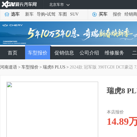
北京车市
选车
新车
导购
•
试驾
车图
SUV
买车
报价
经销
首页
车型报价
促销信息
公司介绍
维修服务
二
河南道语
>
车型报价
>
瑞虎8 PLUS
>
2024款 冠军版 390TGDI DCT豪迈 
瑞虎8 PL
本店报价
14.89