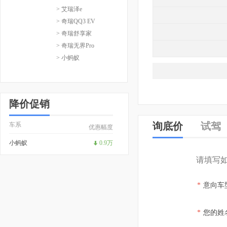
> 艾瑞泽e
> 奇瑞QQ3 EV
> 奇瑞舒享家
> 奇瑞无界Pro
> 小蚂蚁
降价促销
询底价
试驾
车系
优惠幅度
小蚂蚁
0.9万
请填写
*
意向车
*
您的姓