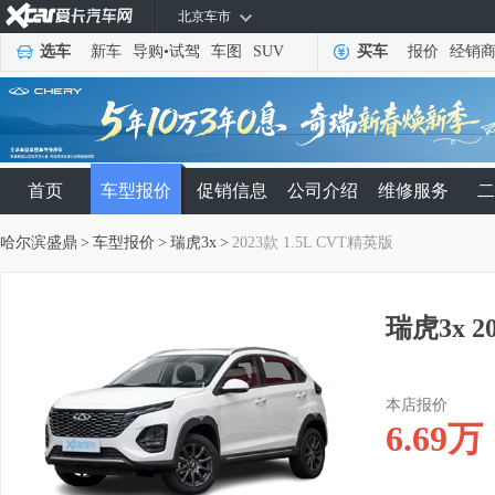
北京车市
选车
新车
导购
•
试驾
车图
SUV
买车
报价
经销
首页
车型报价
促销信息
公司介绍
维修服务
二
哈尔滨盛鼎
>
车型报价
>
瑞虎3x
>
2023款 1.5L CVT精英版
瑞虎3x 2
本店报价
6.69
万