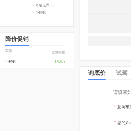
> 奇瑞无界Pro
> 小蚂蚁
降价促销
车系
优惠幅度
小蚂蚁
0.9万
询底价
试驾
请填写
*
意向车
*
您的姓