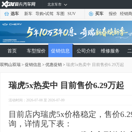
北京车市
选车
新车
导购
•
试驾
车图
SUV
买车
报价
经销
首页
车型报价
促销信息
公司介绍
维修服务
二
双鸭山双瑞
>
促销信息
>
优惠促销
>
瑞虎5x热卖中 目前售价6.29万起
瑞虎5x热卖中 目前售价6.29万起
活动时间：2026-07-08 至 2026-07-09
目前店内瑞虎5x价格稳定，售价6.
询，详情见下表：