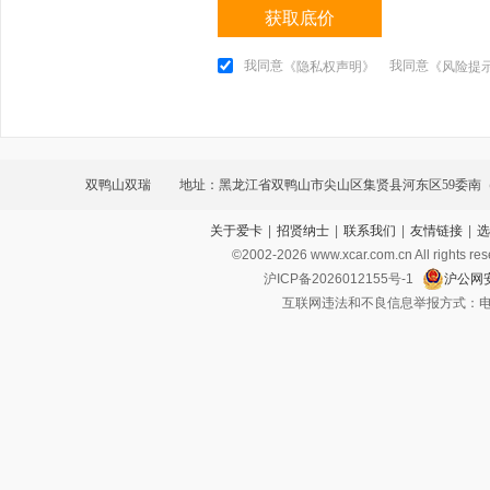
获取底价
我同意
我同意
《隐私权声明》
《风险提
双鸭山双瑞
地址：黑龙江省双鸭山市尖山区集贤县河东区59委南（
关于爱卡
|
招贤纳士
|
联系我们
|
友情链接
|
选
©2002-
2026
www.xcar.com.cn All ri
沪ICP备2026012155号-1
沪公网安
互联网违法和不良信息举报方式：电话：021-