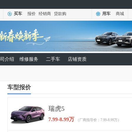
买车
报价
经销商
贷款购
用车
商城
司介绍
维修服务
二手车
店铺资质
车型报价
瑞虎5
7.99-8.99万
（厂商指导价：7.99-8.99万）