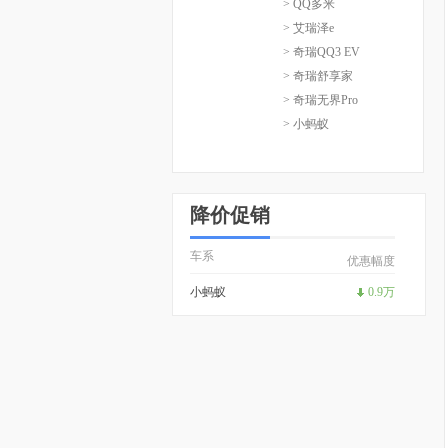
> QQ多米
> 艾瑞泽e
> 奇瑞QQ3 EV
> 奇瑞舒享家
> 奇瑞无界Pro
> 小蚂蚁
降价促销
车系
优惠幅度
小蚂蚁
0.9万