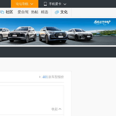
论坛导航
手机爱卡
社区
爱自驾
热帖
精选
文化
401
款车型报价
收起