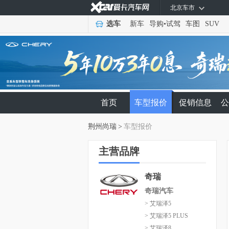
北京车市
选车
新车
导购
•
试驾
车图
SUV
首页
车型报价
促销信息
公
荆州尚瑞
>
车型报价
主营品牌
奇瑞
奇瑞汽车
> 艾瑞泽5
> 艾瑞泽5 PLUS
> 艾瑞泽8