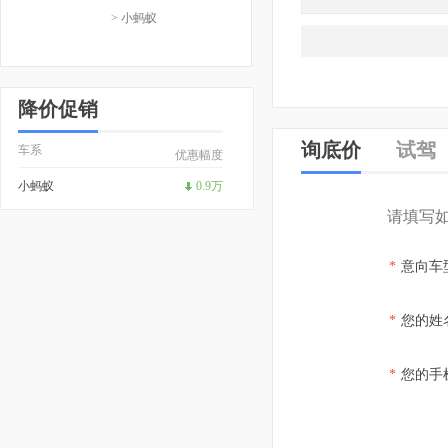
> 小蚂蚁
降价促销
询底价
试驾
车系
优惠幅度
小蚂蚁
0.9万
请填写
*
意向车
*
您的姓
*
您的手