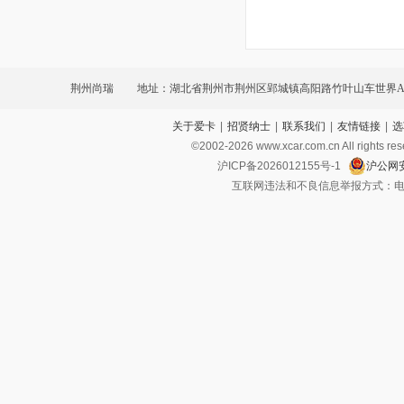
荆州尚瑞
地址：湖北省荆州市荆州区郢城镇高阳路竹叶山车世界A
关于爱卡
|
招贤纳士
|
联系我们
|
友情链接
|
选
©2002-
2026
www.xcar.com.cn All ri
沪ICP备2026012155号-1
沪公网安
互联网违法和不良信息举报方式：电话：021-