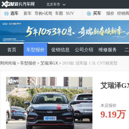
北京车市
选车
新车
导购
•
试驾
车图
SUV
买车
报价
经销
首页
车型报价
促销信息
公司介绍
维修服务
二
荆州尚瑞
>
车型报价
>
艾瑞泽GX
>
2019款 冠军版 1.5L CVT精英型
艾瑞泽GX
本店报价
9.19
万