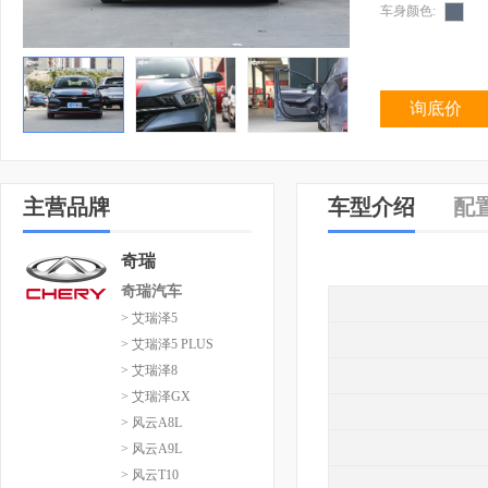
车身颜色:
询底价
主营品牌
车型介绍
配
奇瑞
奇瑞汽车
> 艾瑞泽5
> 艾瑞泽5 PLUS
> 艾瑞泽8
> 艾瑞泽GX
> 风云A8L
> 风云A9L
> 风云T10